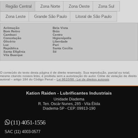
Região Central
Zona Norte
Zona Oeste
Zona Sul
Zona Leste
Grande São Paulo
Litoral de São Paulo
Aclimação
Bela Vista
Bom Retiro
Brás
Cambuci
Centro
Consolação
Higienópolis
Glicério
Liberdade
Luz
Pari
República
Santa Cecília
Santa Efigênia
Sé
Vila Buarque
O conteúdo do texto desta página é de direito reservado. Sua reprodução, parcial ou total,
mesmo citando nossos links, é proibida sem a autorização do autor. Crime de violação de direito
autoral – artigo 184 do Código Penal –
Lei 9610/98 - Lei de direitos autorais
.
Kation Raiden - Lubrificantes Industriais
Unidade Diadema
R. Ten. Oscár Nunes, 285 - Vila Élida
Diadema-SP - CEP: 09913-190
(11) 4051-1556
SAC
(11) 4003-0577