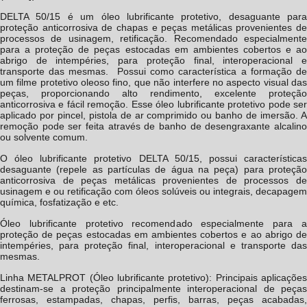
DELTA 50/15 é um
óleo lubrificante protetivo
, desaguante para
proteção anticorrosiva de chapas e peças metálicas provenientes de
processos de usinagem, retificação. Recomendado especialmente
para a proteção de peças estocadas em ambientes cobertos e ao
abrigo de intempéries, para proteção final, interoperacional e
transporte das mesmas. Possui como característica a formação de
um filme protetivo oleoso fino, que não interfere no aspecto visual das
peças, proporcionando alto rendimento, excelente proteção
anticorrosiva e fácil remoção. Esse
óleo lubrificante protetivo
pode se
aplicado por pincel, pistola de ar comprimido ou banho de imersão. A
remoção pode ser feita através de banho de desengraxante alcalino
ou solvente comum.
O
óleo lubrificante protetivo
DELTA 50/15, possui característica
desaguante (repele as partículas de água na peça) para proteção
anticorrosiva de peças metálicas provenientes de processos de
usinagem e ou retificação com óleos solúveis ou integrais, decapagem
química, fosfatização e etc.
Óleo lubrificante protetivo recomendado especialmente para a
proteção de peças estocadas em ambientes cobertos e ao abrigo de
intempéries, para proteção final, interoperacional e transporte das
mesmas.
Linha METALPROT (Óleo lubrificante protetivo): Principais aplicações
destinam-se a proteção principalmente interoperacional de peças
ferrosas, estampadas, chapas, perfis, barras, peças acabadas,