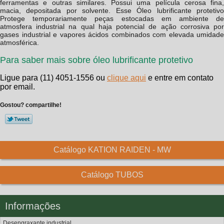
ferramentas e outras similares. Possui uma película cerosa fina,
macia, depositada por solvente. Esse Óleo lubrificante protetivo
Protege temporariamente peças estocadas em ambiente de
atmosfera industrial na qual haja potencial de ação corrosiva por
gases industrial e vapores ácidos combinados com elevada umidade
atmosférica.
Para saber mais sobre óleo lubrificante protetivo
Ligue para
(11) 4051-1556
ou
clique aqui
e entre em contato
por email.
Gostou? compartilhe!
Catálogo KATION RAIDEN - MW
Catálogo TUBOS
Informações
Desengraxante industrial