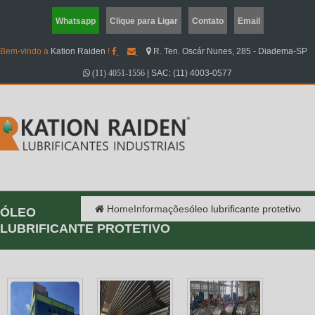
Whatsapp
Clique para Ligar
Contato
Email
Bem-vindo a
Kation Raiden
!
R. Ten. Oscár Nunes, 285 - Diadema-SP
|
SAC: (11) 4003-0577
(11) 4051-1556
Home
Informações
óleo lubrificante protetivo
ÓLEO
LUBRIFICANTE PROTETIVO